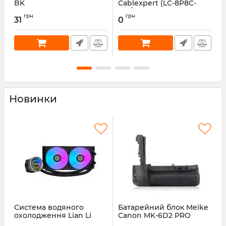
BK
Cablexpert (LC-8P8C-
м
001/100) 8P8C, із
Артикул:
MP-S-BK
А
грн
грн
позолоченими
31
0
контактами (100 шт/уп)
Артикул:
LC-8P8C-001/100
Новинки
Система водяного
Батарейний блок Meike
П
охолодження Lian Li
Canon MK-6D2 PRO
1
Galahad II Trinity,
(BG950096)
C