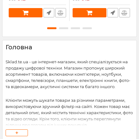
А
Головна
Sklad.te.ua - це інтернет-магазин, який спеціалізується на
продажу цифрової техніки. Магазин пропонує широкий
асортимент товарів, включаючи комп'ютери, ноутбуки,
смартфони, телевізори, планшети, електронні книги, фото-
та відеокамери, акустичні системи та багато іншого.
Клієнти можуть шукати товари за різними параметрами,
використовуючи зручний фільтр на сайті. Кожен товар має
детальний опис, який містить технічні характеристики, фото
та відео огляди. Крім того, клієнти можуть переглянути
відгуки про товари від інших покупців.
+
Sklad.te.ua пропонує зручні способи оплати, включаючи