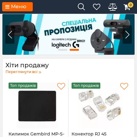
0
Меню
Хіти продажу
Переглянути всі
Топ продажів
Топ продажів
Килимок Gembird MP-S-
Конектор RJ 45