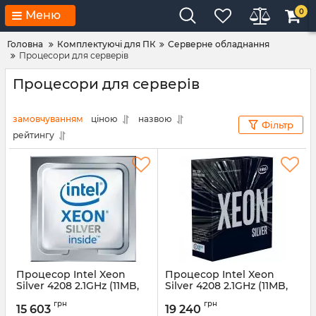
0
Меню
Головна
Комплектуючі для ПК
Серверне обладнання
Процесори для серверів
Процесори для серверів
замовчуванням
ціною
назвою
Фільтр
рейтингу
Процесор Intel Xeon
Процесор Intel Xeon
Silver 4208 2.1GHz (11MB,
Silver 4208 2.1GHz (11MB,
Cascade, 85W, S3647) Tray
Cascade, 85W, S3647) Box
грн
грн
(CD8069503956401)
(BX806954208)
15 603
19 240