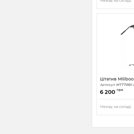
Немає на складі
Штатив Miliboo
Артикул:
MTT705II-
грн
6 200
Немає на складі