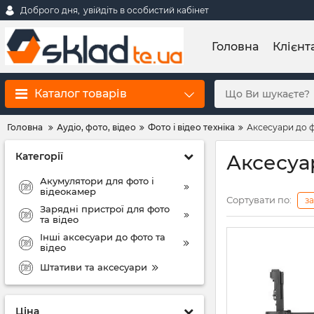
Доброго дня,
увійдіть в особистий кабінет
Головна
Клієнт
Каталог товарів
Головна
Аудіо, фото, відео
Фото і відео техніка
Аксесуари до ф
Категорії
Аксесуа
Акумулятори для фото і
відеокамер
Сортувати по:
з
Зарядні пристрої для фото
та відео
Інші аксесуари до фото та
відео
Штативи та аксесуари
Ціна