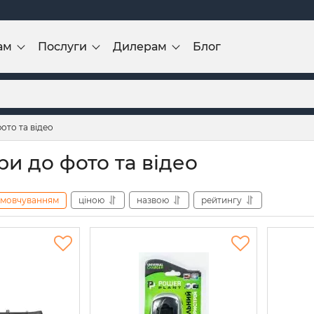
ам
Послуги
Дилерам
Блог
ото та відео
ри до фото та відео
амовчуванням
ціною
назвою
рейтингу