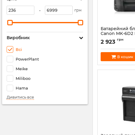
-
грн
Батарейний бл
Canon MK-6D2
Виробник
(BG950096)
грн
2 923
Артикул:
BG950096
Всі
В кошик
PowerPlant
Meike
Miliboo
Hama
Дивитись все