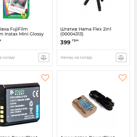
вка FujiFilm
Штатив Hama Flex 2in1
lm Instax Mini Glossy
(00004313)
16567828)
Артикул:
00004313
н
грн
399
16567828
 складі
Немає на складі