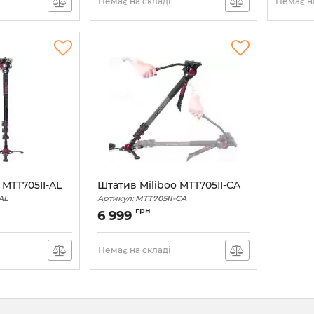
Немає на складі
Немає на
 MTT705II-AL
Штатив Miliboo MTT705II-CA
AL
Артикул:
MTT705II-CA
грн
6 999
Немає на складі