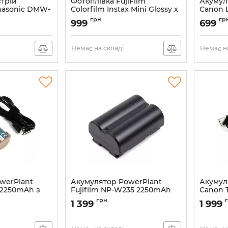
трій
Фотоплівка FujiFilm
Акумул
nasonic DMW-
Colorfilm Instax Mini Glossy х
Canon 
406)
2 (16567828)
(DV00D
грн
гр
999
699
06
Артикул:
16567828
Артикул:
Немає на складі
Немає на
werPlant
Акумулятор PowerPlant
Акумул
 2250mAh з
Fujifilm NP-W235 2250mAh
Canon 
C (CB970889)
(CB970414)
кабеле
грн
1 399
1 999
Артикул:
CB970414
Артикул: