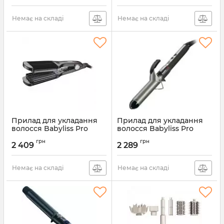
Немає на складі
Немає на складі
Прилад для укладання
Прилад для укладання
волосся Babyliss Pro
волосся Babyliss Pro
BAB2512EPCE
BAB2275TTE
грн
грн
2 409
2 289
Артикул:
BAB2512EPCE
Артикул:
BAB2275TTE
Немає на складі
Немає на складі