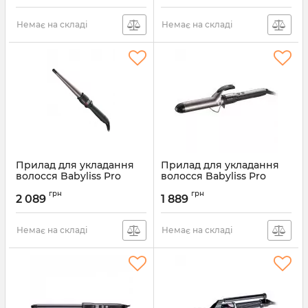
Немає на складі
Немає на складі
Прилад для укладання
Прилад для укладання
волосся Babyliss Pro
волосся Babyliss Pro
BAB2280TTE
BAB2174TTE
грн
грн
2 089
1 889
Артикул:
BAB2280TTE
Артикул:
BAB2174TTE
Немає на складі
Немає на складі