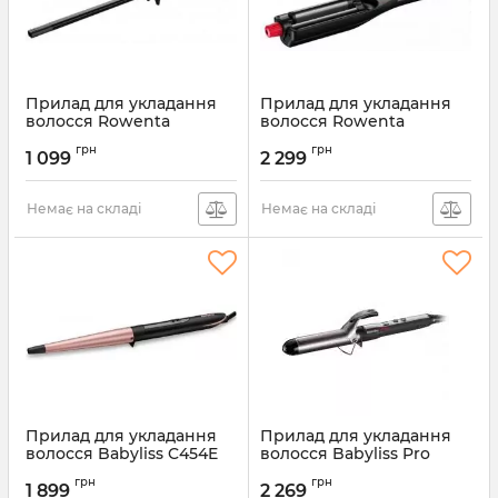
Прилад для укладання
Прилад для укладання
волосся Rowenta
волосся Rowenta
CF311LF0
CF471LF0
грн
грн
1 099
2 299
Артикул:
CF311LF0
Артикул:
CF471LF0
Немає на складі
Немає на складі
Прилад для укладання
Прилад для укладання
волосся Babyliss C454E
волосся Babyliss Pro
BAB2274TTE
Артикул:
C454E
грн
грн
1 899
2 269
Артикул:
BAB2274TTE