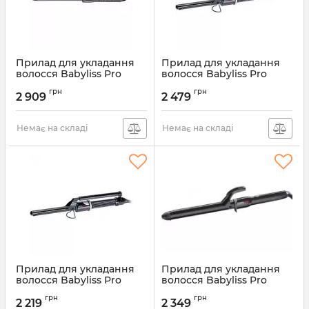
Прилад для укладання
Прилад для укладання
волосся Babyliss Pro
волосся Babyliss Pro
BAB2912E
BAB2242TDE
грн
грн
2 909
2 479
Артикул:
BAB2912E
Артикул:
BAB2242TDE
Немає на складі
Немає на складі
Прилад для укладання
Прилад для укладання
волосся Babyliss Pro
волосся Babyliss Pro
BAB2241TDE
BAB2473TDE
грн
грн
2 219
2 349
Артикул:
BAB2241TDE
Артикул:
BAB2473TDE