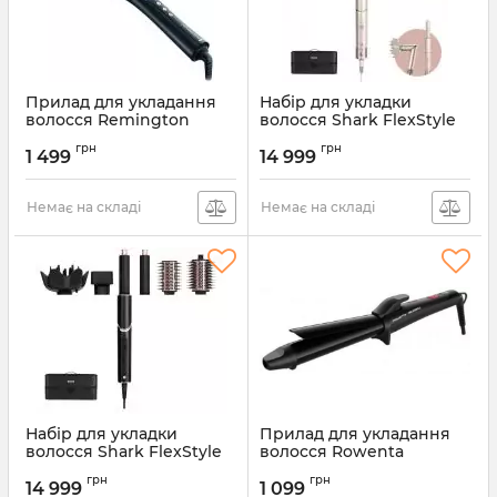
Прилад для укладання
Набір для укладки
волосся Remington
волосся Shark FlexStyle
CI9532
HD440SLEU
грн
грн
1 499
14 999
Артикул:
CI9532
Артикул:
HD440SLEU
Немає на складі
Немає на складі
Набір для укладки
Прилад для укладання
волосся Shark FlexStyle
волосся Rowenta
HD440EU
CF321LF0
грн
грн
14 999
1 099
Артикул:
HD440EU
Артикул:
CF321LF0