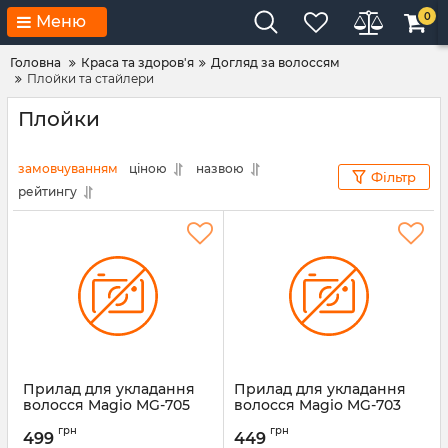
0
Меню
Головна
Краса та здоров'я
Догляд за волоссям
Плойки та стайлери
Плойки
замовчуванням
ціною
назвою
Фільтр
рейтингу
Прилад для укладання
Прилад для укладання
волосся Magio MG-705
волосся Magio MG-703
Артикул:
MG-705
Артикул:
MG-703
грн
грн
499
449