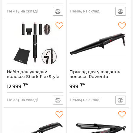
Немає на складі
Немає на складі
Набір для укладки
Прилад для укладання
волосся Shark FlexStyle
волосся Rowenta
HD424EU
CF324LF0
грн
грн
12 999
999
Артикул:
HD424EU
Артикул:
CF324LF0
Немає на складі
Немає на складі