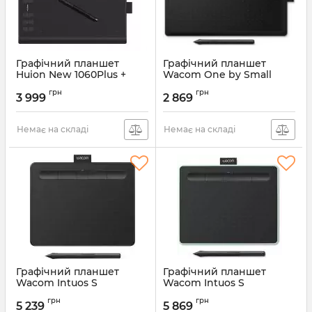
Графічний планшет
Графічний планшет
Huion New 1060Plus +
Wacom One by Small
рукавичка
(CTL-472-N)
грн
грн
3 999
2 869
Артикул:
1060PLUS
Артикул:
CTL-472-N
Немає на складі
Немає на складі
Графічний планшет
Графічний планшет
Wacom Intuos S
Wacom Intuos S
Bluetooth Black (CTL-
Bluetooth Pistachio (CTL-
грн
грн
4100WLK-N)
4100WLE-N)
5 239
5 869