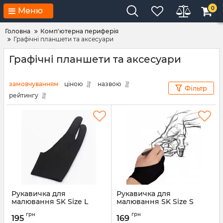
0
Меню
Головна
Комп'ютерна периферія
Графічні планшети та аксесуари
Графічні планшети та аксесуари
замовчуванням
ціною
назвою
Фільтр
рейтингу
Рукавичка для
Рукавичка для
малювання SK Size L
малювання SK Size S
Black (33036100217LB)
Black (33036100217SB)
грн
грн
195
169
Артикул:
33036100217LB
Артикул:
33036100217SB