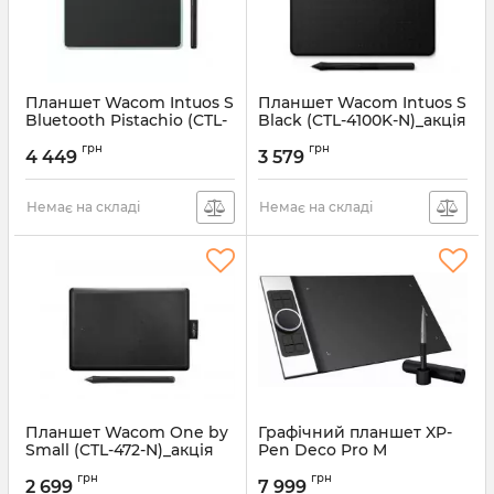
Планшет Wacom Intuos S
Планшет Wacom Intuos S
Bluetooth Pistachio (CTL-
Black (CTL-4100K-N)_акція
4100WLE-N)_акція
Артикул:
CTL-4100K-N_акция
грн
грн
4 449
3 579
Артикул:
CTL-4100WLE-N_акция
Немає на складі
Немає на складі
Планшет Wacom One by
Графічний планшет XP-
Small (CTL-472-N)_акція
Pen Deco Pro M
Артикул:
CTL-472-N_акция
Артикул:
Deco Pro M
грн
грн
2 699
7 999