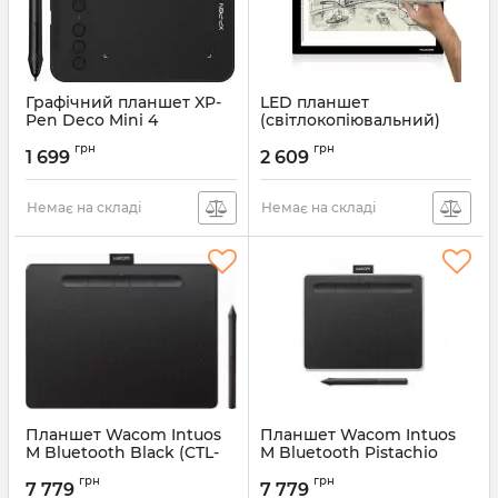
Графічний планшет XP-
LED планшет
Pen Deco Mini 4
(світлокопіювальний)
Huion L4S + рукавичка
Артикул:
Deco Mini 4
грн
грн
1 699
2 609
Артикул:
L4S + перчатка
Немає на складі
Немає на складі
Планшет Wacom Intuos
Планшет Wacom Intuos
M Bluetooth Black (CTL-
M Bluetooth Pistachio
6100WLK-N)_акція
(CTL-6100WLE-N)_акція
грн
грн
7 779
7 779
Артикул:
CTL-6100WLK-N_акция
Артикул:
CTL-6100WLE-N_акция