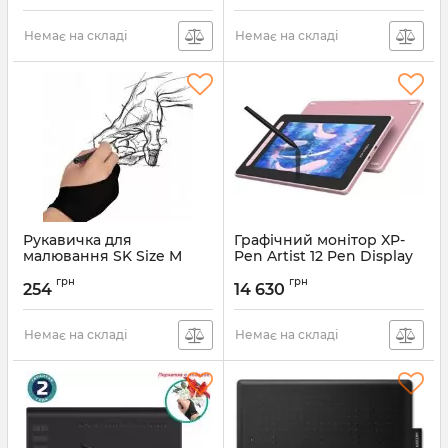
Немає на складі
Немає на складі
Рукавичка для
Графічний монітор XP-
малювання SK Size M
Pen Artist 12 Pen Display
Black (33036100217MB)
(2nd Gen) Pink
грн
грн
(JPCD120FH_PK)
254
14 630
Артикул:
33036100217MB
Артикул:
JPCD120FH_PK
Немає на складі
Немає на складі