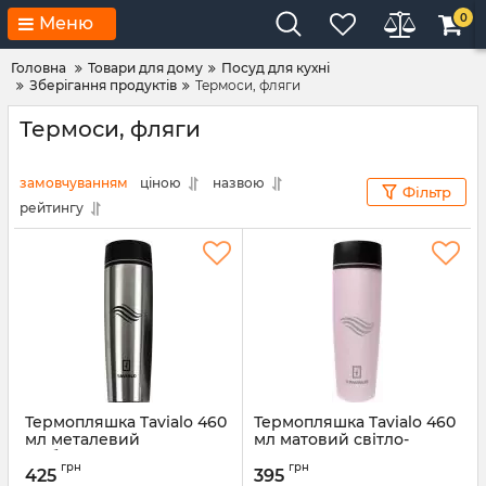
0
Меню
Головна
Товари для дому
Посуд для кухні
Зберігання продуктів
Термоси, фляги
Термоси, фляги
замовчуванням
ціною
назвою
Фільтр
рейтингу
Термопляшка Tavialo 460
Термопляшка Tavialo 460
мл металевий
мл матовий світло-
сріблястий + 2
рожевий (190460106)
грн
грн
ущільнювальних кільця
425
395
Артикул:
190460106