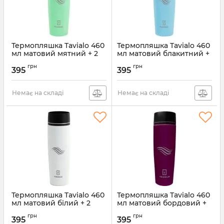
Термопляшка Tavialo 460
Термопляшка Tavialo 460
мл матовий мятний + 2
мл матовий блакитний +
ущільнювальних кільця
2 ущільнювальних кільця
грн
грн
(190460105)
(190460104)
395
395
Артикул:
190460105
Артикул:
190460104
Немає на складі
Немає на складі
Термопляшка Tavialo 460
Термопляшка Tavialo 460
мл матовий білий + 2
мл матовий бордовий +
ущільнювальних кільця
2 ущільнювальних кільця
грн
грн
(190460102)
(190460103)
395
395