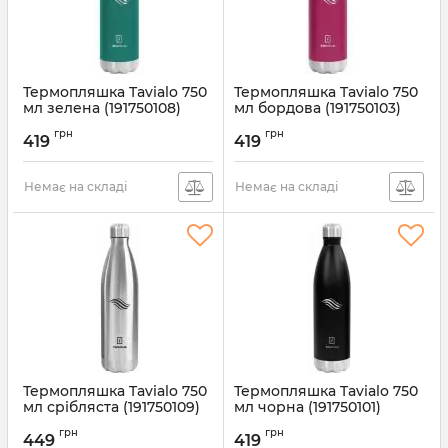
Термопляшка Tavialo 750
Термопляшка Tavialo 750
мл зелена (191750108)
мл бордова (191750103)
Артикул:
191750108
Артикул:
191750103
грн
грн
419
419
Немає на складі
Немає на складі
Термопляшка Tavialo 750
Термопляшка Tavialo 750
мл срібляста (191750109)
мл чорна (191750101)
Артикул:
191750109
Артикул:
191750101
грн
грн
449
419