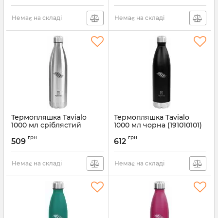
Артикул:
190460102
Артикул:
190460103
Немає на складі
Немає на складі
Термопляшка Tavialo
Термопляшка Tavialo
1000 мл сріблястий
1000 мл чорна (191010101)
(191010109)
Артикул:
191010101
грн
грн
509
612
Артикул:
191010109
Немає на складі
Немає на складі