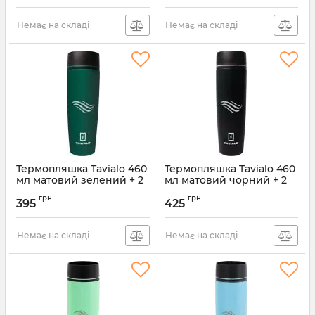
(190460109)
Артикул:
190460109
Немає на складі
Немає на складі
Термопляшка Tavialo 460
Термопляшка Tavialo 460
мл матовий зелений + 2
мл матовий чорний + 2
ущільнювальних кільця
ущільнювальних кільця
грн
грн
(190460108)
(190460101)
395
425
Артикул:
190460108
Артикул:
190460101
Немає на складі
Немає на складі