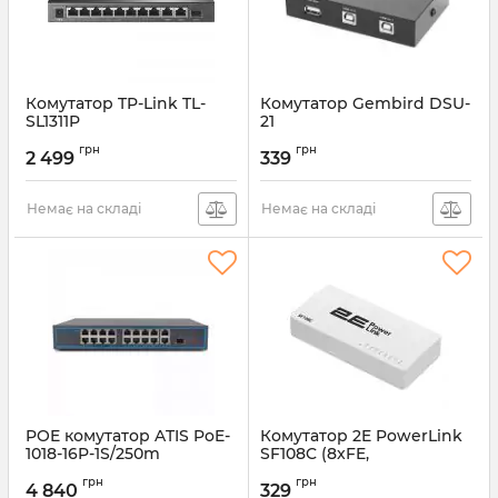
Комутатор TP-Link TL-
Комутатор Gembird DSU-
SL1311P
21
Артикул:
TL-SL1311P
Артикул:
DSU-21
грн
грн
2 499
339
Немає на складі
Немає на складі
POE комутатор ATIS PoE-
Комутатор 2E PowerLink
1018-16P-1S/250m
SF108C (8xFE,
некерований)
Артикул:
PoE-1018-16P-1S/250m
грн
грн
4 840
329
Артикул:
2E-SF108C