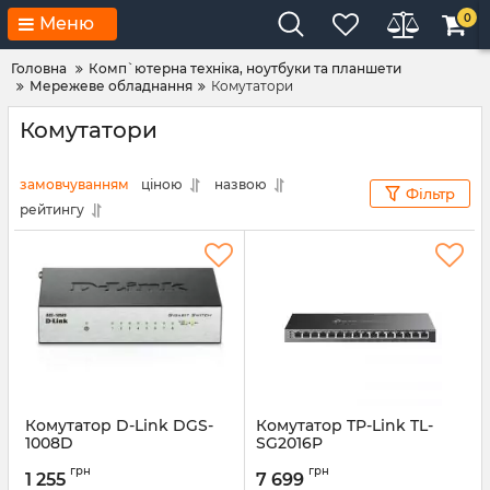
0
Меню
Головна
Комп`ютерна техніка, ноутбуки та планшети
Мережеве обладнання
Комутатори
Комутатори
замовчуванням
ціною
назвою
Фільтр
рейтингу
Комутатор D-Link DGS-
Комутатор TP-Link TL-
1008D
SG2016P
Артикул:
DGS-1008D
Артикул:
TL-SG2016P
грн
грн
1 255
7 699