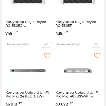
Комутатор Ruijie Reyee
Комутатор Ruijie Reyee
RG-ES05G-L
RG-ES05F
Артикул:
RG-ES05G-L
Артикул:
RG-ES05F
грн
грн
749
439
Немає на складі
Немає на складі
Комутатор Ubiquiti UniFi
Комутатор Ubiquiti UniFi
Pro Max 24 PoE (USW-
Pro Max 48 (USW-Pro-
Pro-Max-24-PoE)
Max-48)
грн
грн
36 918
30 672
Артикул:
USW-Pro-Max-24-PoE
Артикул:
USW-Pro-Max-48