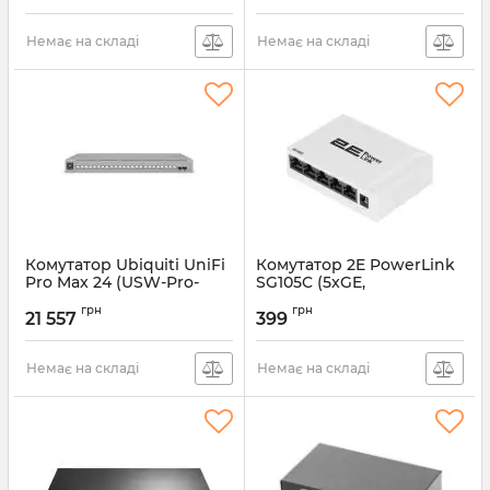
Немає на складі
Немає на складі
Комутатор Ubiquiti UniFi
Комутатор 2E PowerLink
Pro Max 24 (USW-Pro-
SG105C (5xGE,
Max-24)
некерований)
грн
грн
21 557
399
Артикул:
USW-Pro-Max-24
Артикул:
2E-SG105C
Немає на складі
Немає на складі