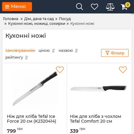
0
Меню
Головна
Дім, дача та сад
Посуд
Кухонні ножі, ножиці, сокирки
Кухонні ножі
Кухонні ножі
замовчуванням
ціною
назвою
Фільтр
рейтингу
Ніж для хліба Tefal Ice
Ніж для хліба з чохлом
Force 20 см (K2320414)
Tefal Comfort 20 см
(K2213444)
Артикул:
K2320414
грн
грн
799
339
Артикул:
K2213444