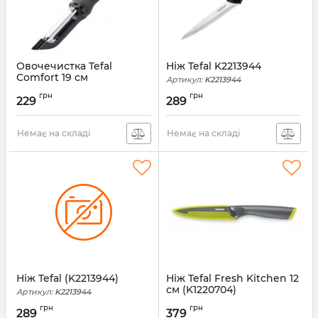
Овочечистка Tefal
Ніж Tefal K2213944
Comfort 19 см
Артикул:
K2213944
Артикул:
K1298114
грн
грн
229
289
Немає на складі
Немає на складі
Ніж Tefal (K2213944)
Ніж Tefal Fresh Kitchen 12
см (K1220704)
Артикул:
K2213944
Артикул:
K1220704
грн
грн
289
379