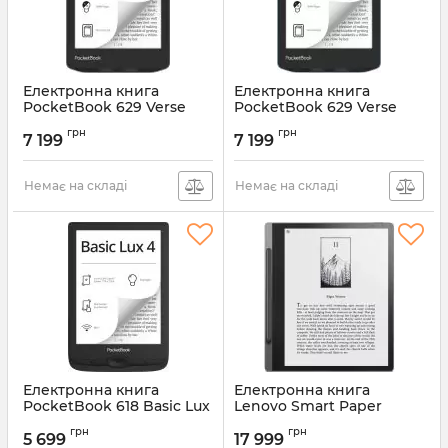
Електронна книга
Електронна книга
PocketBook 629 Verse
PocketBook 629 Verse
Mist Grey (PB629-M-CIS)
Bright Blue (PB629-2-CIS)
грн
грн
7 199
7 199
Артикул:
PB629-M-CIS
Артикул:
PB629-2-CIS
Немає на складі
Немає на складі
Електронна книга
Електронна книга
PocketBook 618 Basic Lux
Lenovo Smart Paper
4 Ink Black (PB618-P-CIS)
Storm Grey (ZAC00014UA)
грн
грн
5 699
17 999
Артикул:
PB618-P-CIS
Артикул:
ZAC00014UA