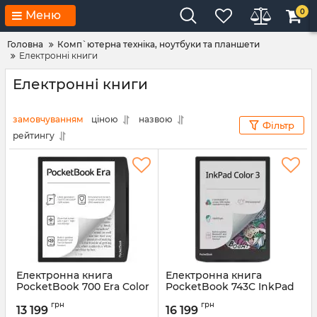
0
Меню
Головна
Комп`ютерна техніка, ноутбуки та планшети
Електронні книги
Електронні книги
замовчуванням
ціною
назвою
Фільтр
рейтингу
Електронна книга
Електронна книга
PocketBook 700 Era Color
PocketBook 743C InkPad
Stormy Sea (PB700K3-1-
Color 3 Stormy Sea
грн
грн
CIS)
(PB743K3-1-CIS)
13 199
16 199