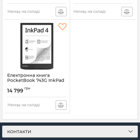
Немає на складі
Немає на складі
Електронна книга
PocketBook 743G InkPad
4 Stundust Silver
грн
(PB743G-U-CIS)
14 799
Артикул:
PB743G-U-CIS
Немає на складі
КОНТАКТИ