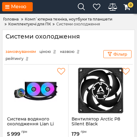
0
Меню
Головна
Комп`ютерна техніка, ноутбуки та планшети
Комплектуючі для ПК
Системи охолодження
Системи охолодження
замовчуванням
ціною
назвою
Фільтр
рейтингу
Система водяного
Вентилятор Arctic P8
охолодження Lian Li
Silent Black
Galahad II Trinity, 240mm,
(ACFAN00152A)
грн
грн
Black (G89.GA2T24B.00)
5 999
179
Артикул:
ACFAN00152A