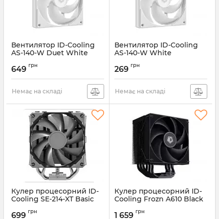
Вентилятор ID-Cooling
Вентилятор ID-Cooling
AS-140-W Duet White
AS-140-W White
Артикул:
AS-140-W DUET
Артикул:
AS-140-W
грн
грн
649
269
Немає на складі
Немає на складі
Кулер процесорний ID-
Кулер процесорний ID-
Cooling SE-214-XT Basic
Cooling Frozn A610 Black
Артикул:
SE-214-XT BASIC
Артикул:
FROZN A610 BLACK
грн
грн
699
1 659