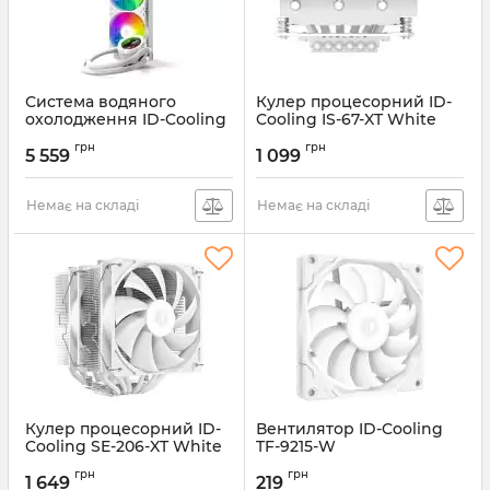
Система водяного
Кулер процесорний ID-
охолодження ID-Cooling
Cooling IS-67-XT White
Space LCD SL360 XE
Артикул:
IS-67-XT White
грн
грн
White
5 559
1 099
Артикул:
SL360 XE White
Немає на складі
Немає на складі
Кулер процесорний ID-
Вентилятор ID-Cooling
Cooling SE-206-XT White
TF-9215-W
Артикул:
SE-206-XT White
Артикул:
TF-9215-W
грн
грн
1 649
219