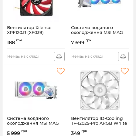
Вентилятор Xilence
Система водяного
XPF120.R (XF039)
охолодження MSI MAG
CoreLiquid I360 White
Артикул:
XPF120.R (XF039)
грн
грн
188
7 699
Артикул:
MAG CORELIQUID I360
WHITE
Немає на складі
Немає на складі
Система водяного
Вентилятор ID-Cooling
охолодження MSI MAG
TF-12025-Pro ARGB White
CoreLiquid I240 White
Артикул:
TF-12025-PRO-ARGB-
грн
грн
5 999
349
WHITE
Артикул:
MAG CORELIQUID I240