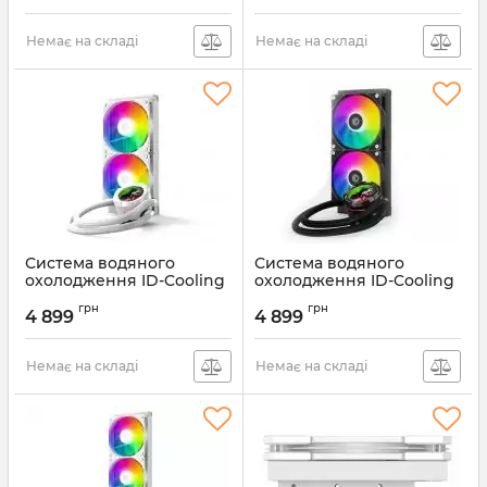
Немає на складі
Немає на складі
Система водяного
Система водяного
охолодження ID-Cooling
охолодження ID-Cooling
Space LCD SL240 XE
Space LCD SL240 XE
грн
грн
White
4 899
4 899
Артикул:
SL240 XE
Артикул:
SL240 XE White
Немає на складі
Немає на складі