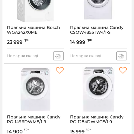
Пральна машина Bosch
Пральна машина Candy
WGA242X0ME
CSOW4855TW4/1-S
Артикул:
WGA242X0ME
Артикул:
CSOW4855TW4/1-S
грн
грн
23 999
14 999
Немає на складі
Немає на складі
Пральна машина Candy
Пральна машина Candy
RO 1496DWME/1-9
RO 1284DWMCE/1-9
Артикул:
RO1496DWME/1-9
Артикул:
RO1284DWMCE/1-9
грн
грн
14 900
15 999