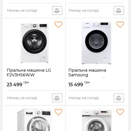
Немає на складі
Немає на складі
Пральна машина LG
Пральна машина
F2V3HS6WW
Samsung
WW70T3020BW/UA
Артикул:
F2V3HS6WW
грн
грн
23 499
15 499
Артикул:
WW70T3020BW/UA
Немає на складі
Немає на складі